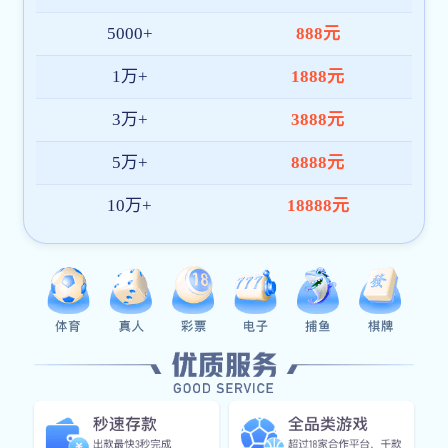
他成为马竞不可或缺的一部分。他具备出色的控球能力和传
球视野，这使他能够在比赛中迅速找到最佳出球线路。他精
湛的脚法常常能为球队创造良好的进攻机会，无论是短传配
合还是长传调度，他总能游刃有余。
此外，阿尔瓦雷斯在防守端同样表现不俗。他不仅能够有效
地回防，还善于抢断，使得球队在失去球权后能够迅速反
击。这种两端兼顾的能力让他成为教练战术安排中的关键棋
子。正是因为他的全面素质，才让马竞其他队员更加信任
他。
最后，阿尔瓦雷斯还展现出了极强的适应能力。在不同战术
体系下，他都能够及时调整自己的位置与职责，为球队带来
更多灵活性。这种多面手特质，让他在更衣室内赢得了其他
球员和教练的一致赞誉，大家都非常看重他的存在。