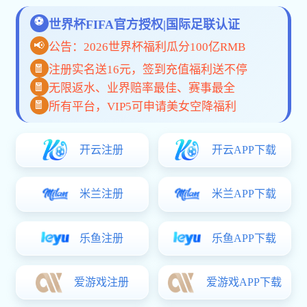
下载APP
马竞更衣室团结支持阿尔瓦雷斯共同认
可他在球队中的关键角色
2026-06-04 03:23
阅读 72 次